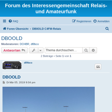
Forum des Interessengemeinschaft Relais-
und Amateurfunk
FAQ
Registrieren
Anmelden
S
Foren-Übersicht
DB0OLD C4FM-Relais
u
DBOOLD
c
Moderatoren:
DO4BR
,
dl9bco
h
Suche
Erweiterte
Antworten
e
2 Beiträge • Seite
1
von
1
dl9bco
DBOOLD
B
Di Mär 05, 2019 9:04 pm
e
i
t
r
a
g