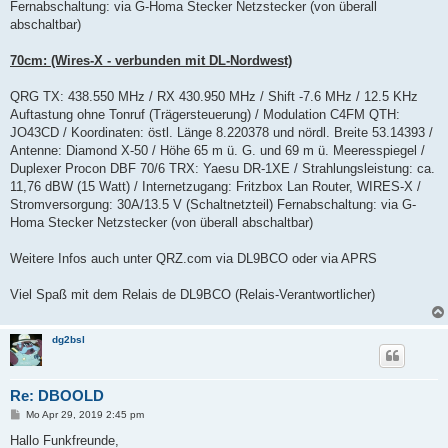
Fernabschaltung: via G-Homa Stecker Netzstecker (von überall
abschaltbar)
70cm: (Wires-X - verbunden mit DL-Nordwest)
QRG TX: 438.550 MHz / RX 430.950 MHz / Shift -7.6 MHz / 12.5 KHz
Auftastung ohne Tonruf (Trägersteuerung) / Modulation C4FM QTH:
JO43CD / Koordinaten: östl. Länge 8.220378 und nördl. Breite 53.14393 /
Antenne: Diamond X-50 / Höhe 65 m ü. G. und 69 m ü. Meeresspiegel /
Duplexer Procon DBF 70/6 TRX: Yaesu DR-1XE / Strahlungsleistung: ca.
11,76 dBW (15 Watt) / Internetzugang: Fritzbox Lan Router, WIRES-X /
Stromversorgung: 30A/13.5 V (Schaltnetzteil) Fernabschaltung: via G-
Homa Stecker Netzstecker (von überall abschaltbar)
Weitere Infos auch unter QRZ.com via DL9BCO oder via APRS
Viel Spaß mit dem Relais de DL9BCO (Relais-Verantwortlicher)
dg2bsl
Re: DBOOLD
B
Mo Apr 29, 2019 2:45 pm
e
i
Hallo Funkfreunde,