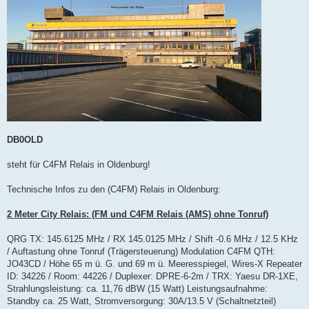
DB0OLD
steht für C4FM Relais in Oldenburg!
Technische Infos zu den (C4FM) Relais in Oldenburg:
2 Meter City Relais: (FM und C4FM Relais (AMS) ohne Tonruf)
QRG TX: 145.6125 MHz / RX 145.0125 MHz / Shift -0.6 MHz / 12.5 KHz
/ Auftastung ohne Tonruf (Trägersteuerung) Modulation C4FM QTH:
JO43CD / Höhe 65 m ü. G. und 69 m ü. Meeresspiegel, Wires-X Repeater
ID: 34226 / Room: 44226 / Duplexer: DPRE-6-2m / TRX: Yaesu DR-1XE,
Strahlungsleistung: ca. 11,76 dBW (15 Watt) Leistungsaufnahme:
Standby ca. 25 Watt, Stromversorgung: 30A/13.5 V (Schaltnetzteil)