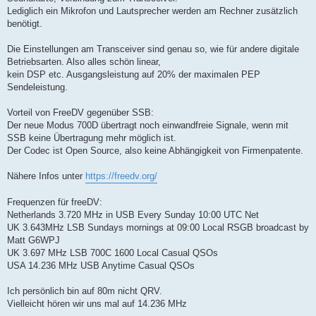
Lediglich ein Mikrofon und Lautsprecher werden am Rechner zusätzlich
benötigt.
Die Einstellungen am Transceiver sind genau so, wie für andere digitale
Betriebsarten. Also alles schön linear,
kein DSP etc. Ausgangsleistung auf 20% der maximalen PEP
Sendeleistung.
Vorteil von FreeDV gegenüber SSB:
Der neue Modus 700D übertragt noch einwandfreie Signale, wenn mit
SSB keine Übertragung mehr möglich ist.
Der Codec ist Open Source, also keine Abhängigkeit von Firmenpatente.
Nähere Infos unter
https://freedv.org/
Frequenzen für freeDV:
Netherlands 3.720 MHz in USB Every Sunday 10:00 UTC Net
UK 3.643MHz LSB Sundays mornings at 09:00 Local RSGB broadcast by
Matt G6WPJ
UK 3.697 MHz LSB 700C 1600 Local Casual QSOs
USA 14.236 MHz USB Anytime Casual QSOs
Ich persönlich bin auf 80m nicht QRV.
Vielleicht hören wir uns mal auf 14.236 MHz