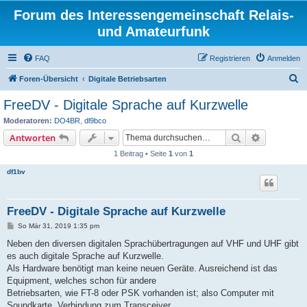
Forum des Interessengemeinschaft Relais-
und Amateurfunk
FAQ
Registrieren
Anmelden
S
Foren-Übersicht
Digitale Betriebsarten
u
FreeDV - Digitale Sprache auf Kurzwelle
c
Moderatoren:
DO4BR
,
dl9bco
h
Suche
Erweiterte
Antworten
e
1 Beitrag • Seite
1
von
1
df1bv
FreeDV - Digitale Sprache auf Kurzwelle
B
So Mär 31, 2019 1:35 pm
e
i
Neben den diversen digitalen Sprachübertragungen auf VHF und UHF gibt
t
es auch digitale Sprache auf Kurzwelle.
r
a
Als Hardware benötigt man keine neuen Geräte. Ausreichend ist das
g
Equipment, welches schon für andere
Betriebsarten, wie FT-8 oder PSK vorhanden ist; also Computer mit
Soundkarte, Verbindung zum Transceiver.