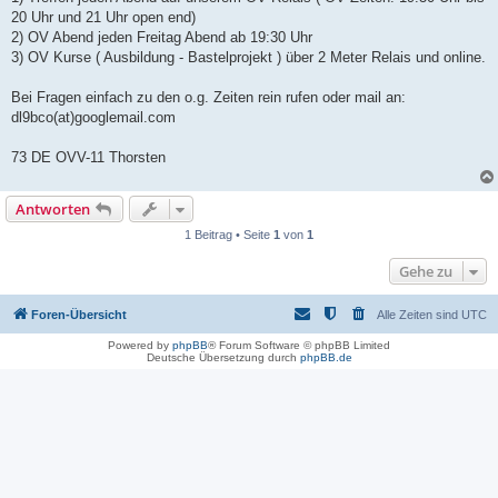
20 Uhr und 21 Uhr open end)
2) OV Abend jeden Freitag Abend ab 19:30 Uhr
3) OV Kurse ( Ausbildung - Bastelprojekt ) über 2 Meter Relais und online.
Bei Fragen einfach zu den o.g. Zeiten rein rufen oder mail an:
dl9bco(at)googlemail.com
73 DE OVV-11 Thorsten
Antworten
1 Beitrag • Seite
1
von
1
Gehe zu
Foren-Übersicht
Alle Zeiten sind
UTC
Powered by
phpBB
® Forum Software © phpBB Limited
Deutsche Übersetzung durch
phpBB.de