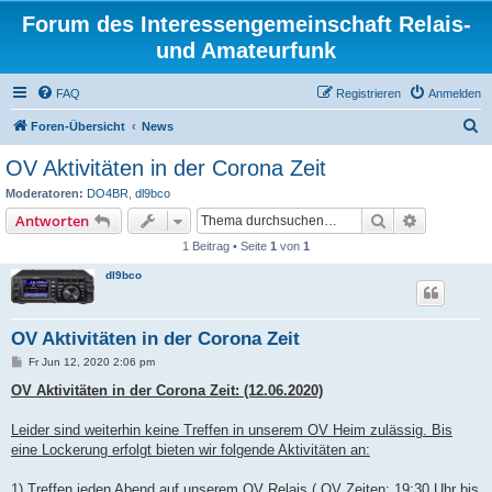
Forum des Interessengemeinschaft Relais-
und Amateurfunk
FAQ
Registrieren
Anmelden
S
Foren-Übersicht
News
u
OV Aktivitäten in der Corona Zeit
c
Moderatoren:
DO4BR
,
dl9bco
h
Suche
Erweiterte
Antworten
e
1 Beitrag • Seite
1
von
1
dl9bco
OV Aktivitäten in der Corona Zeit
B
Fr Jun 12, 2020 2:06 pm
e
i
OV Aktivitäten in der Corona Zeit: (12.06.2020)
t
r
a
Leider sind weiterhin keine Treffen in unserem OV Heim zulässig. Bis
g
eine Lockerung erfolgt bieten wir folgende Aktivitäten an:
1) Treffen jeden Abend auf unserem OV Relais ( OV Zeiten: 19:30 Uhr bis