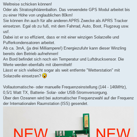
Weltreise schicken können!
Oder als Stratosphöärenballon. Das verwendete GPS Modul arbeitet bis
zu einer Höhe von unglaublichen 80km!
Sie können ihn auch für alle anderen APRS Zwecke als APRS Tracker
einsetzen. Egal ob zu fuß, mit dem Fahrrad, Auto, Boot, Flugzeug usw.
usf.
Dabei ist er so effizient, dass er mit einer winzigen Solarzelle und
Pufferkondensatoren arbeitet.
Ab ca. 3mA, (ja drei Milliampere!) Energiezufuhr kann dieser Winzling
bereits den Betrieb aufnehmen!
An Bord befindet sich noch ein Temperatur und Luftdrucksensor. Die
Werte werden ebenfalls mit übermittelt!
Lässt er sich vielleicht sogar als weit entfernte "Wetterstation" mit
Solarzelle einsetzen?
Vollautomatische- oder manuelle Frequenzeinstellung (144 - 146MHz),
0,5/1 Watt TX, Batterie- Solar- oder USB-Stromversorgung.
Über den Ozeanen wird bei automatischer Frequenzwahl auf der Frequenz
der Internationalen Raumstation (ISS) gesendet.