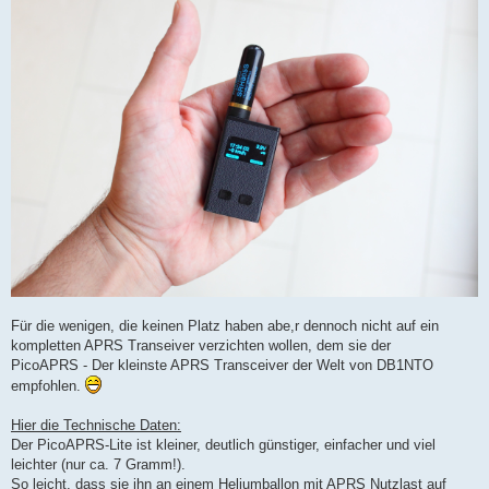
t
r
a
g
Für die wenigen, die keinen Platz haben abe,r dennoch nicht auf ein
kompletten APRS Transeiver verzichten wollen, dem sie der
PicoAPRS - Der kleinste APRS Transceiver der Welt von DB1NTO
empfohlen.
Hier die Technische Daten:
Der PicoAPRS-Lite ist kleiner, deutlich günstiger, einfacher und viel
leichter (nur ca. 7 Gramm!).
So leicht, dass sie ihn an einem Heliumballon mit APRS Nutzlast auf