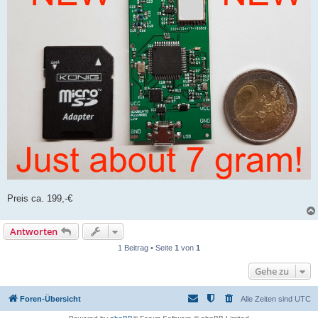
Preis ca. 199,-€
Antworten
1 Beitrag • Seite
1
von
1
Gehe zu
Foren-Übersicht
Alle Zeiten sind
UTC