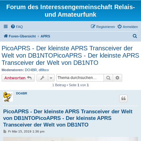
Forum des Interessengemeinschaft Relais-
und Amateurfunk
FAQ
Registrieren
Anmelden
S
Foren-Übersicht
APRS
u
PicoAPRS - Der kleinste APRS Transceiver der
c
Welt von DB1NTOPicoAPRS - Der kleinste APRS
h
Transceiver der Welt von DB1NTO
e
Moderatoren:
DO4BR
,
dl9bco
Suche
Erweiterte
Antworten
1 Beitrag • Seite
1
von
1
DO4BR
PicoAPRS - Der kleinste APRS Transceiver der Welt
von DB1NTOPicoAPRS - Der kleinste APRS
Transceiver der Welt von DB1NTO
B
Fr Mär 15, 2019 1:36 pm
e
i