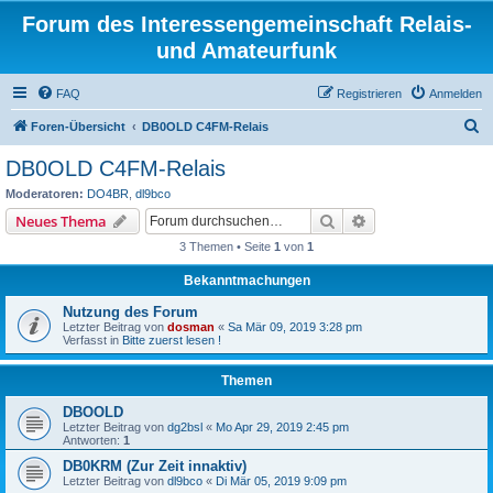
Forum des Interessengemeinschaft Relais-
und Amateurfunk
FAQ
Registrieren
Anmelden
S
Foren-Übersicht
DB0OLD C4FM-Relais
u
DB0OLD C4FM-Relais
c
Moderatoren:
DO4BR
,
dl9bco
h
Suche
Erweiterte Suche
Neues Thema
e
3 Themen • Seite
1
von
1
Bekanntmachungen
Nutzung des Forum
Letzter Beitrag von
dosman
«
Sa Mär 09, 2019 3:28 pm
Verfasst in
Bitte zuerst lesen !
Themen
DBOOLD
Letzter Beitrag von
dg2bsl
«
Mo Apr 29, 2019 2:45 pm
Antworten:
1
DB0KRM (Zur Zeit innaktiv)
Letzter Beitrag von
dl9bco
«
Di Mär 05, 2019 9:09 pm