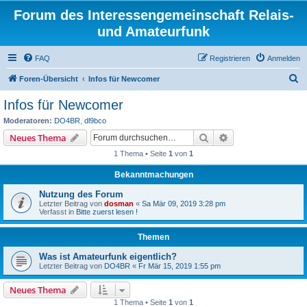
Forum des Interessengemeinschaft Relais-
und Amateurfunk
FAQ
Registrieren
Anmelden
S
Foren-Übersicht
Infos für Newcomer
u
Infos für Newcomer
c
Moderatoren:
DO4BR
,
dl9bco
h
Suche
Erweiterte Suche
Neues Thema
e
1 Thema • Seite
1
von
1
Bekanntmachungen
Nutzung des Forum
Letzter Beitrag von
dosman
«
Sa Mär 09, 2019 3:28 pm
Verfasst in
Bitte zuerst lesen !
Themen
Was ist Amateurfunk eigentlich?
Letzter Beitrag von
DO4BR
«
Fr Mär 15, 2019 1:55 pm
Neues Thema
1 Thema • Seite
1
von
1