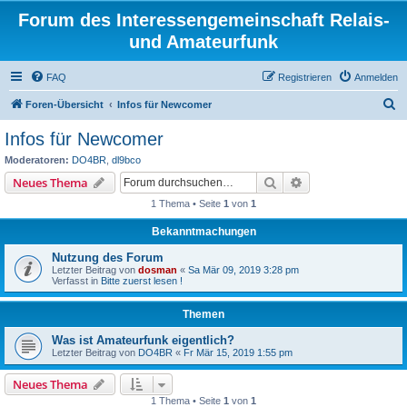
Forum des Interessengemeinschaft Relais-
und Amateurfunk
FAQ
Registrieren
Anmelden
S
Foren-Übersicht
Infos für Newcomer
u
Infos für Newcomer
c
Moderatoren:
DO4BR
,
dl9bco
h
Suche
Erweiterte Suche
Neues Thema
e
1 Thema • Seite
1
von
1
Bekanntmachungen
Nutzung des Forum
Letzter Beitrag von
dosman
«
Sa Mär 09, 2019 3:28 pm
Verfasst in
Bitte zuerst lesen !
Themen
Was ist Amateurfunk eigentlich?
Letzter Beitrag von
DO4BR
«
Fr Mär 15, 2019 1:55 pm
Neues Thema
1 Thema • Seite
1
von
1