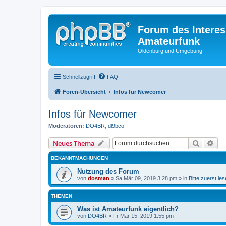
Forum des Interes
Amateurfunk
Oldenburg und Umgebung
Schnellzugriff
FAQ
Foren-Übersicht
Infos für Newcomer
Infos für Newcomer
Moderatoren:
DO4BR
,
dl9bco
Suche
Erw
Neues Thema
BEKANNTMACHUNGEN
Nutzung des Forum
von
dosman
» Sa Mär 09, 2019 3:28 pm » in
Bitte zuerst les
THEMEN
Was ist Amateurfunk eigentlich?
von
DO4BR
» Fr Mär 15, 2019 1:55 pm