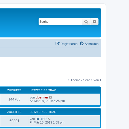
Suche
Erweiterte Suche
Registrieren
Anmelden
1 Thema • Seite
1
von
1
ZUGRIFFE
LETZTER BEITRAG
von
dosman
144785
Sa Mär 09, 2019 3:28 pm
ZUGRIFFE
LETZTER BEITRAG
von
DO4BR
60801
Fr Mär 15, 2019 1:55 pm