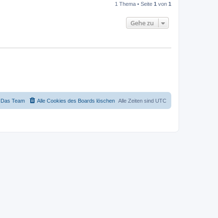
1 Thema • Seite
1
von
1
Gehe zu
Das Team
Alle Cookies des Boards löschen
Alle Zeiten sind
UTC