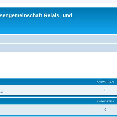
sengemeinschaft Relais- und
eiterte Suche
ANTWORTEN
0
en !
ANTWORTEN
0