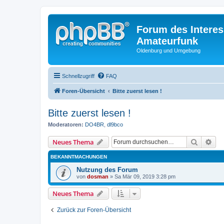
Forum des Interes
Amateurfunk
Oldenburg und Umgebung
Schnellzugriff
FAQ
Foren-Übersicht
Bitte zuerst lesen !
Bitte zuerst lesen !
Moderatoren:
DO4BR
,
dl9bco
Suche
Erw
Neues Thema
BEKANNTMACHUNGEN
Nutzung des Forum
von
dosman
» Sa Mär 09, 2019 3:28 pm
Neues Thema
Zurück zur Foren-Übersicht