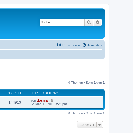
Suche
Erweiterte Suche
Registrieren
Anmelden
0 Themen • Seite
1
von
1
ZUGRIFFE
LETZTER BEITRAG
von
dosman
144913
Sa Mär 09, 2019 3:28 pm
0 Themen • Seite
1
von
1
Gehe zu