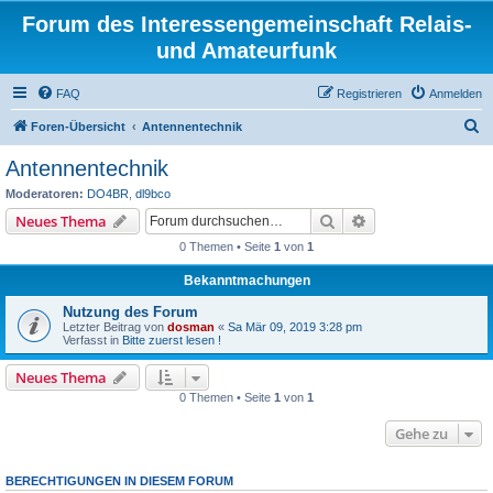
Forum des Interessengemeinschaft Relais-
und Amateurfunk
FAQ
Registrieren
Anmelden
S
Foren-Übersicht
Antennentechnik
u
Antennentechnik
c
Moderatoren:
DO4BR
,
dl9bco
h
Suche
Erweiterte Suche
Neues Thema
e
0 Themen • Seite
1
von
1
Bekanntmachungen
Nutzung des Forum
Letzter Beitrag von
dosman
«
Sa Mär 09, 2019 3:28 pm
Verfasst in
Bitte zuerst lesen !
Neues Thema
0 Themen • Seite
1
von
1
Gehe zu
BERECHTIGUNGEN IN DIESEM FORUM