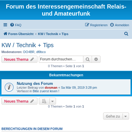
Forum des Interessengemeinschaft Relais-
und Amateurfunk
FAQ
Registrieren
Anmelden
S
Foren-Übersicht
KW / Technik + Tips
u
KW / Technik + Tips
c
Moderatoren:
DO4BR
,
dl9bco
h
Suche
Erweiterte Suche
Neues Thema
e
0 Themen • Seite
1
von
1
Bekanntmachungen
Nutzung des Forum
Letzter Beitrag von
dosman
«
Sa Mär 09, 2019 3:28 pm
Verfasst in
Bitte zuerst lesen !
Neues Thema
0 Themen • Seite
1
von
1
Gehe zu
BERECHTIGUNGEN IN DIESEM FORUM