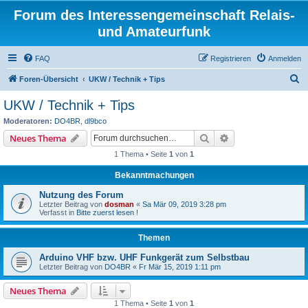
Forum des Interessengemeinschaft Relais-
und Amateurfunk
FAQ
Registrieren
Anmelden
S
Foren-Übersicht
UKW / Technik + Tips
u
UKW / Technik + Tips
c
Moderatoren:
DO4BR
,
dl9bco
h
Suche
Erweiterte Suche
Neues Thema
e
1 Thema • Seite
1
von
1
Bekanntmachungen
Nutzung des Forum
Letzter Beitrag von
dosman
«
Sa Mär 09, 2019 3:28 pm
Verfasst in
Bitte zuerst lesen !
Themen
Arduino VHF bzw. UHF Funkgerät zum Selbstbau
Letzter Beitrag von
DO4BR
«
Fr Mär 15, 2019 1:11 pm
Neues Thema
1 Thema • Seite
1
von
1