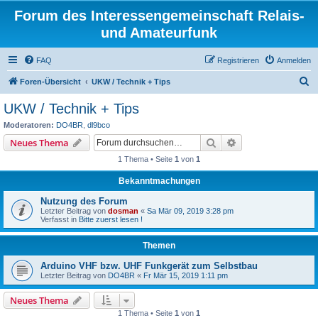
Forum des Interessengemeinschaft Relais-
und Amateurfunk
FAQ
Registrieren
Anmelden
S
Foren-Übersicht
UKW / Technik + Tips
u
UKW / Technik + Tips
c
Moderatoren:
DO4BR
,
dl9bco
h
Suche
Erweiterte Suche
Neues Thema
e
1 Thema • Seite
1
von
1
Bekanntmachungen
Nutzung des Forum
Letzter Beitrag von
dosman
«
Sa Mär 09, 2019 3:28 pm
Verfasst in
Bitte zuerst lesen !
Themen
Arduino VHF bzw. UHF Funkgerät zum Selbstbau
Letzter Beitrag von
DO4BR
«
Fr Mär 15, 2019 1:11 pm
Neues Thema
1 Thema • Seite
1
von
1