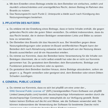
Mit dem Erstellen eines Beitrags erteilst du dem Betreiber ein einfaches, zeitlich und
räumlich unbeschränktes und unentgeltliches Recht, deinen Beitrag im Rahmen des
Boards zu nutzen.
Das Nutzungsrecht nach Punkt 2, Unterpunkt a bleibt auch nach Kündigung des
Nutzungsvertrages bestehen.
3. PFLICHTEN DES NUTZERS
Du erklärst mit der Erstellung eines Beitrags, dass er keine Inhalte enthält, die gegen
geltendes Recht oder die guten Sitten verstoßen. Du erklärst insbesondere, dass du
das Recht besitzt, die in deinen Beiträgen verwendeten Links und Bilder zu setzen
bzw. zu verwenden.
Der Betreiber des Boards übt das Hausrecht aus. Bei Verstößen gegen diese
Nutzungsbedingungen oder anderer im Board veröffentlichten Regeln kann der
Betreiber dich nach Abmahnung zeitweise oder dauerhaft von der Nutzung dieses
Boards ausschließen und dir ein Hausverbot erteilen.
Du nimmst zur Kenntnis, dass der Betreiber keine Verantwortung für die Inhalte von
Beiträgen übernimmt, die er nicht selbst erstellt hat oder die er nicht zur Kenntnis
genommen hat. Du gestattest dem Betreiber, dein Benutzerkonto, Beiträge und
Funktionen jederzeit zu löschen oder zu sperren.
Du gestattest dem Betreiber darüber hinaus, deine Beiträge abzuändern, sofern sie
gegen o. g. Regeln verstoßen oder geeignet sind, dem Betreiber oder einem Dritten
Schaden zuzufügen.
4. GENERAL PUBLIC LICENSE
Du nimmst zur Kenntnis, dass es sich bei phpBB um eine unter der „
GNU General Public License v2
“ (GPL) bereitgestellten Foren-Software von phpBB
Limited (www.phpbb.com) handelt; deutschsprachige Informationen werden durch die
deutschsprachige Community unter www.phpbb.de zur Verfügung gestellt. Beide
haben keinen Einfluss auf die Art und Weise, wie die Software verwendet wird. Sie
können insbesondere die Verwendung der Software für bestimmte Zwecke nicht
untersagen oder auf Inhalte fremder Foren Einfluss nehmen.