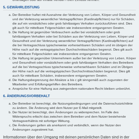
5. GEWÄHRLEISTUNG
Der Betreiber haftet mit Ausnahme der Verletzung von Leben, Körper und Gesundheit
und der Verletzung wesentlicher Vertragspflichten (Kardinalpflichten) nur für Schäden,
die auf ein vorsätzliches oder grob fahrlässiges Verhalten zurückzuführen sind. Dies
gilt auch für mittelbare Folgeschäden wie insbesondere entgangenen Gewinn.
Die Haftung ist gegenüber Verbrauchern außer bei vorsätzlichem oder grob
fahrlässigem Verhalten oder bei Schäden aus der Verletzung von Leben, Körper und
Gesundheit und der Verletzung wesentlicher Vertragspflichten (Kardinalpflichten) auf
die bei Vertragsschluss typischerweise vorhersehbaren Schäden und im übrigen der
Höhe nach auf die vertragstypischen Durchschnittsschäden begrenzt. Dies gilt auch
für mittelbare Folgeschäden wie insbesondere entgangenen Gewinn.
Die Haftung ist gegenüber Unternehmern außer bei der Verletzung von Leben, Körper
und Gesundheit oder vorsätzlichem oder grob fahrlässigem Verhalten des Betreibers
auf die bei Vertragsschluss typischerweise vorhersehbaren Schäden und im Übrigen
der Höhe nach auf die vertragstypischen Durchschnittsschäden begrenzt. Dies gilt
auch für mittelbare Schäden, insbesondere entgangenen Gewinn.
Die Haftungsbegrenzung der Absätze a bis c gilt sinngemäß auch zugunsten der
Mitarbeiter und Erfüllungsgehilfen des Betreibers.
Ansprüche für eine Haftung aus zwingendem nationalem Recht bleiben unberührt.
6. ÄNDERUNGSVORBEHALT
Der Betreiber ist berechtigt, die Nutzungsbedingungen und die Datenschutzrichtlinie
zu ändern. Die Änderung wird dem Nutzer per E-Mail mitgeteilt.
Der Nutzer ist berechtigt, den Änderungen zu widersprechen. Im Falle des
Widerspruchs erlischt das zwischen dem Betreiber und dem Nutzer bestehende
Vertragsverhältnis mit sofortiger Wirkung.
Die Änderungen gelten als anerkannt und verbindlich, wenn der Nutzer den
Änderungen zugestimmt hat.
Informationen über den Umgang mit deinen persönlichen Daten sind in der