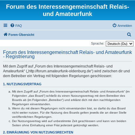
Forum des Interessengemeinschaft Relais-
und Amateurfunk
FAQ
Anmelden
S
Foren-Übersicht
u
Sprache:
c
Forum des Interessengemeinschaft Relais- und Amateurfunk
- Registrierung
h
e
Mit dem Zugriff auf „Forum des Interessengemeinschaft Relais- und
Amateurfunk“ („http://forum.amateurfunk-oldenburg.de“) wird zwischen dir und
dem Betreiber ein Vertrag mit folgenden Regelungen geschlossen:
1. NUTZUNGSVERTRAG
Mit dem Zugriff auf „Forum des Interessengemeinschaft Relais- und Amateurfunk“ (im
Folgenden „das Board“) schließt du einen Nutzungsvertrag mit dem Betreiber des
Boards ab (im Folgenden „Betreiber“) und erklärst dich mit den nachfolgenden
Regelungen einverstanden.
Wenn du mit diesen Regelungen nicht einverstanden bist, so darfst du das Board
nicht weiter nutzen. Für die Nutzung des Boards gelten jeweils die an dieser Stelle
veröffentlichten Regelungen.
Der Nutzungsvertrag wird auf unbestimmte Zeit geschlossen und kann von beiden
Seiten ohne Einhaltung einer Frist jederzeit gekündigt werden.
2. EINRÄUMUNG VON NUTZUNGSRECHTEN