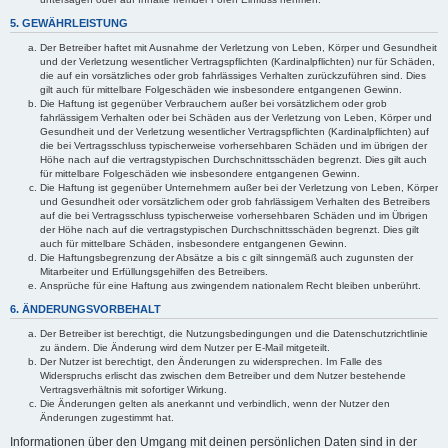
5. GEWÄHRLEISTUNG
Der Betreiber haftet mit Ausnahme der Verletzung von Leben, Körper und Gesundheit
und der Verletzung wesentlicher Vertragspflichten (Kardinalpflichten) nur für Schäden,
die auf ein vorsätzliches oder grob fahrlässiges Verhalten zurückzuführen sind. Dies
gilt auch für mittelbare Folgeschäden wie insbesondere entgangenen Gewinn.
Die Haftung ist gegenüber Verbrauchern außer bei vorsätzlichem oder grob
fahrlässigem Verhalten oder bei Schäden aus der Verletzung von Leben, Körper und
Gesundheit und der Verletzung wesentlicher Vertragspflichten (Kardinalpflichten) auf
die bei Vertragsschluss typischerweise vorhersehbaren Schäden und im übrigen der
Höhe nach auf die vertragstypischen Durchschnittsschäden begrenzt. Dies gilt auch
für mittelbare Folgeschäden wie insbesondere entgangenen Gewinn.
Die Haftung ist gegenüber Unternehmern außer bei der Verletzung von Leben, Körper
und Gesundheit oder vorsätzlichem oder grob fahrlässigem Verhalten des Betreibers
auf die bei Vertragsschluss typischerweise vorhersehbaren Schäden und im Übrigen
der Höhe nach auf die vertragstypischen Durchschnittsschäden begrenzt. Dies gilt
auch für mittelbare Schäden, insbesondere entgangenen Gewinn.
Die Haftungsbegrenzung der Absätze a bis c gilt sinngemäß auch zugunsten der
Mitarbeiter und Erfüllungsgehilfen des Betreibers.
Ansprüche für eine Haftung aus zwingendem nationalem Recht bleiben unberührt.
6. ÄNDERUNGSVORBEHALT
Der Betreiber ist berechtigt, die Nutzungsbedingungen und die Datenschutzrichtlinie
zu ändern. Die Änderung wird dem Nutzer per E-Mail mitgeteilt.
Der Nutzer ist berechtigt, den Änderungen zu widersprechen. Im Falle des
Widerspruchs erlischt das zwischen dem Betreiber und dem Nutzer bestehende
Vertragsverhältnis mit sofortiger Wirkung.
Die Änderungen gelten als anerkannt und verbindlich, wenn der Nutzer den
Änderungen zugestimmt hat.
Informationen über den Umgang mit deinen persönlichen Daten sind in der