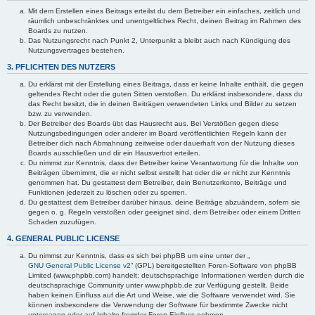
Mit dem Erstellen eines Beitrags erteilst du dem Betreiber ein einfaches, zeitlich und
räumlich unbeschränktes und unentgeltliches Recht, deinen Beitrag im Rahmen des
Boards zu nutzen.
Das Nutzungsrecht nach Punkt 2, Unterpunkt a bleibt auch nach Kündigung des
Nutzungsvertrages bestehen.
3. PFLICHTEN DES NUTZERS
Du erklärst mit der Erstellung eines Beitrags, dass er keine Inhalte enthält, die gegen
geltendes Recht oder die guten Sitten verstoßen. Du erklärst insbesondere, dass du
das Recht besitzt, die in deinen Beiträgen verwendeten Links und Bilder zu setzen
bzw. zu verwenden.
Der Betreiber des Boards übt das Hausrecht aus. Bei Verstößen gegen diese
Nutzungsbedingungen oder anderer im Board veröffentlichten Regeln kann der
Betreiber dich nach Abmahnung zeitweise oder dauerhaft von der Nutzung dieses
Boards ausschließen und dir ein Hausverbot erteilen.
Du nimmst zur Kenntnis, dass der Betreiber keine Verantwortung für die Inhalte von
Beiträgen übernimmt, die er nicht selbst erstellt hat oder die er nicht zur Kenntnis
genommen hat. Du gestattest dem Betreiber, dein Benutzerkonto, Beiträge und
Funktionen jederzeit zu löschen oder zu sperren.
Du gestattest dem Betreiber darüber hinaus, deine Beiträge abzuändern, sofern sie
gegen o. g. Regeln verstoßen oder geeignet sind, dem Betreiber oder einem Dritten
Schaden zuzufügen.
4. GENERAL PUBLIC LICENSE
Du nimmst zur Kenntnis, dass es sich bei phpBB um eine unter der „
GNU General Public License v2
“ (GPL) bereitgestellten Foren-Software von phpBB
Limited (www.phpbb.com) handelt; deutschsprachige Informationen werden durch die
deutschsprachige Community unter www.phpbb.de zur Verfügung gestellt. Beide
haben keinen Einfluss auf die Art und Weise, wie die Software verwendet wird. Sie
können insbesondere die Verwendung der Software für bestimmte Zwecke nicht
untersagen oder auf Inhalte fremder Foren Einfluss nehmen.