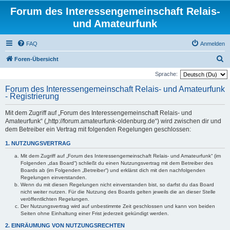
Forum des Interessengemeinschaft Relais-
und Amateurfunk
FAQ
Anmelden
S
Foren-Übersicht
u
Sprache:
c
Forum des Interessengemeinschaft Relais- und Amateurfunk
- Registrierung
h
e
Mit dem Zugriff auf „Forum des Interessengemeinschaft Relais- und
Amateurfunk“ („http://forum.amateurfunk-oldenburg.de“) wird zwischen dir und
dem Betreiber ein Vertrag mit folgenden Regelungen geschlossen:
1. NUTZUNGSVERTRAG
Mit dem Zugriff auf „Forum des Interessengemeinschaft Relais- und Amateurfunk“ (im
Folgenden „das Board“) schließt du einen Nutzungsvertrag mit dem Betreiber des
Boards ab (im Folgenden „Betreiber“) und erklärst dich mit den nachfolgenden
Regelungen einverstanden.
Wenn du mit diesen Regelungen nicht einverstanden bist, so darfst du das Board
nicht weiter nutzen. Für die Nutzung des Boards gelten jeweils die an dieser Stelle
veröffentlichten Regelungen.
Der Nutzungsvertrag wird auf unbestimmte Zeit geschlossen und kann von beiden
Seiten ohne Einhaltung einer Frist jederzeit gekündigt werden.
2. EINRÄUMUNG VON NUTZUNGSRECHTEN