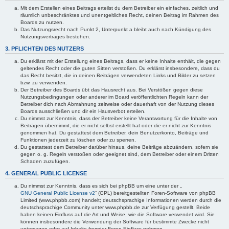
Mit dem Erstellen eines Beitrags erteilst du dem Betreiber ein einfaches, zeitlich und
räumlich unbeschränktes und unentgeltliches Recht, deinen Beitrag im Rahmen des
Boards zu nutzen.
Das Nutzungsrecht nach Punkt 2, Unterpunkt a bleibt auch nach Kündigung des
Nutzungsvertrages bestehen.
3. PFLICHTEN DES NUTZERS
Du erklärst mit der Erstellung eines Beitrags, dass er keine Inhalte enthält, die gegen
geltendes Recht oder die guten Sitten verstoßen. Du erklärst insbesondere, dass du
das Recht besitzt, die in deinen Beiträgen verwendeten Links und Bilder zu setzen
bzw. zu verwenden.
Der Betreiber des Boards übt das Hausrecht aus. Bei Verstößen gegen diese
Nutzungsbedingungen oder anderer im Board veröffentlichten Regeln kann der
Betreiber dich nach Abmahnung zeitweise oder dauerhaft von der Nutzung dieses
Boards ausschließen und dir ein Hausverbot erteilen.
Du nimmst zur Kenntnis, dass der Betreiber keine Verantwortung für die Inhalte von
Beiträgen übernimmt, die er nicht selbst erstellt hat oder die er nicht zur Kenntnis
genommen hat. Du gestattest dem Betreiber, dein Benutzerkonto, Beiträge und
Funktionen jederzeit zu löschen oder zu sperren.
Du gestattest dem Betreiber darüber hinaus, deine Beiträge abzuändern, sofern sie
gegen o. g. Regeln verstoßen oder geeignet sind, dem Betreiber oder einem Dritten
Schaden zuzufügen.
4. GENERAL PUBLIC LICENSE
Du nimmst zur Kenntnis, dass es sich bei phpBB um eine unter der „
GNU General Public License v2
“ (GPL) bereitgestellten Foren-Software von phpBB
Limited (www.phpbb.com) handelt; deutschsprachige Informationen werden durch die
deutschsprachige Community unter www.phpbb.de zur Verfügung gestellt. Beide
haben keinen Einfluss auf die Art und Weise, wie die Software verwendet wird. Sie
können insbesondere die Verwendung der Software für bestimmte Zwecke nicht
untersagen oder auf Inhalte fremder Foren Einfluss nehmen.