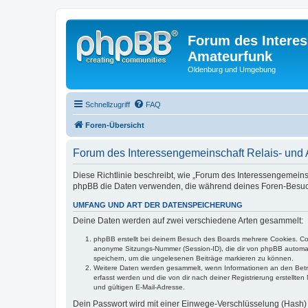
Forum des Interes
Amateurfunk
Oldenburg und Umgebung
Schnellzugriff
FAQ
Foren-Übersicht
Forum des Interessengemeinschaft Relais- und A
Diese Richtlinie beschreibt, wie „Forum des Interessengemeins
phpBB die Daten verwenden, die während deines Foren-Besu
UMFANG UND ART DER DATENSPEICHERUNG
Deine Daten werden auf zwei verschiedene Arten gesammelt:
phpBB erstellt bei deinem Besuch des Boards mehrere Cookies. Cook
anonyme Sitzungs-Nummer (Session-ID), die dir von phpBB automatis
speichern, um die ungelesenen Beiträge markieren zu können.
Weitere Daten werden gesammelt, wenn Informationen an den Betreibe
erfasst werden und die von dir nach deiner Registrierung erstell
und gültigen E-Mail-Adresse.
Dein Passwort wird mit einer Einwege-Verschlüsselung (Hash) g