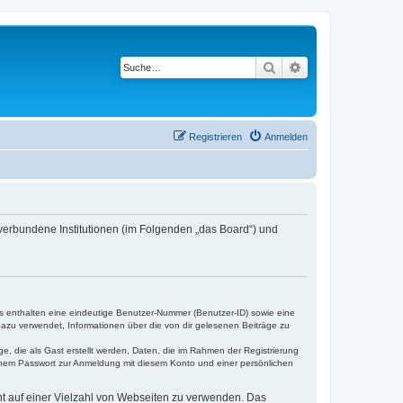
Suche
Erweiterte Suche
Registrieren
Anmelden
 verbundene Institutionen (im Folgenden „das Board“) und
es enthalten eine eindeutige Benutzer-Nummer (Benutzer-ID) sowie eine
dazu verwendet, Informationen über die von dir gelesenen Beiträge zu
e, die als Gast erstellt werden, Daten, die im Rahmen der Registrierung
einem Passwort zur Anmeldung mit diesem Konto und einer persönlichen
cht auf einer Vielzahl von Webseiten zu verwenden. Das