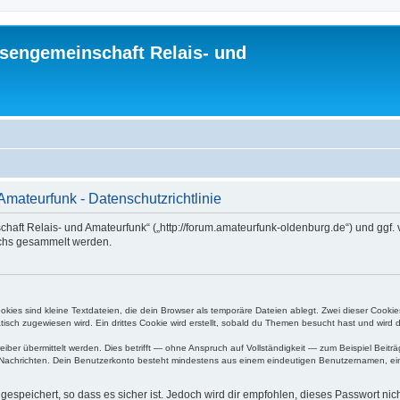
sengemeinschaft Relais- und
mateurfunk - Datenschutzrichtlinie
chaft Relais- und Amateurfunk“ („http://forum.amateurfunk-oldenburg.de“) und ggf.
chs gesammelt werden.
ies sind kleine Textdateien, die dein Browser als temporäre Dateien ablegt. Zwei dieser Cooki
ch zugewiesen wird. Ein drittes Cookie wird erstellt, sobald du Themen besucht hast und wird 
r übermittelt werden. Dies betrifft — ohne Anspruch auf Vollständigkeit — zum Beispiel Beiträg
ten Nachrichten. Dein Benutzerkonto besteht mindestens aus einem eindeutigen Benutzernamen, 
espeichert, so dass es sicher ist. Jedoch wird dir empfohlen, dieses Passwort ni