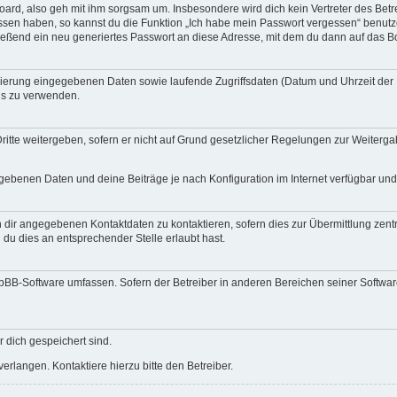
ard, also geh mit ihm sorgsam um. Insbesondere wird dich kein Vertreter des Betre
essen haben, so kannst du die Funktion „Ich habe mein Passwort vergessen“ benut
ßend ein neu generiertes Passwort an diese Adresse, mit dem du dann auf das Bo
trierung eingegebenen Daten sowie laufende Zugriffsdaten (Datum und Uhrzeit de
rds zu verwenden.
itte weitergeben, sofern er nicht auf Grund gesetzlicher Regelungen zur Weitergab
egebenen Daten und deine Beiträge je nach Konfiguration im Internet verfügbar un
 dir angegebenen Kontaktdaten zu kontaktieren, sofern dies zur Übermittlung zentra
 du dies an entsprechender Stelle erlaubt hast.
phpBB-Software umfassen. Sofern der Betreiber in anderen Bereichen seiner Softwa
r dich gespeichert sind.
rlangen. Kontaktiere hierzu bitte den Betreiber.