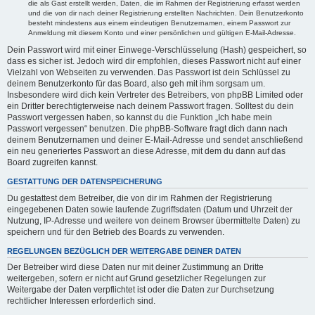
die als Gast erstellt werden, Daten, die im Rahmen der Registrierung erfasst werden
und die von dir nach deiner Registrierung erstellten Nachrichten. Dein Benutzerkonto
besteht mindestens aus einem eindeutigen Benutzernamen, einem Passwort zur
Anmeldung mit diesem Konto und einer persönlichen und gültigen E-Mail-Adresse.
Dein Passwort wird mit einer Einwege-Verschlüsselung (Hash) gespeichert, so
dass es sicher ist. Jedoch wird dir empfohlen, dieses Passwort nicht auf einer
Vielzahl von Webseiten zu verwenden. Das Passwort ist dein Schlüssel zu
deinem Benutzerkonto für das Board, also geh mit ihm sorgsam um.
Insbesondere wird dich kein Vertreter des Betreibers, von phpBB Limited oder
ein Dritter berechtigterweise nach deinem Passwort fragen. Solltest du dein
Passwort vergessen haben, so kannst du die Funktion „Ich habe mein
Passwort vergessen“ benutzen. Die phpBB-Software fragt dich dann nach
deinem Benutzernamen und deiner E-Mail-Adresse und sendet anschließend
ein neu generiertes Passwort an diese Adresse, mit dem du dann auf das
Board zugreifen kannst.
GESTATTUNG DER DATENSPEICHERUNG
Du gestattest dem Betreiber, die von dir im Rahmen der Registrierung
eingegebenen Daten sowie laufende Zugriffsdaten (Datum und Uhrzeit der
Nutzung, IP-Adresse und weitere von deinem Browser übermittelte Daten) zu
speichern und für den Betrieb des Boards zu verwenden.
REGELUNGEN BEZÜGLICH DER WEITERGABE DEINER DATEN
Der Betreiber wird diese Daten nur mit deiner Zustimmung an Dritte
weitergeben, sofern er nicht auf Grund gesetzlicher Regelungen zur
Weitergabe der Daten verpflichtet ist oder die Daten zur Durchsetzung
rechtlicher Interessen erforderlich sind.