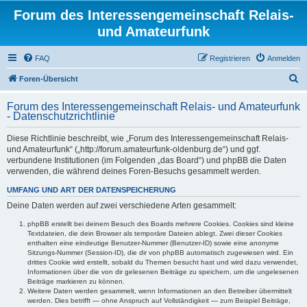
Forum des Interessengemeinschaft Relais-
und Amateurfunk
FAQ
Registrieren
Anmelden
S
Foren-Übersicht
u
Forum des Interessengemeinschaft Relais- und Amateurfunk
c
- Datenschutzrichtlinie
h
Diese Richtlinie beschreibt, wie „Forum des Interessengemeinschaft Relais-
e
und Amateurfunk“ („http://forum.amateurfunk-oldenburg.de“) und ggf.
verbundene Institutionen (im Folgenden „das Board“) und phpBB die Daten
verwenden, die während deines Foren-Besuchs gesammelt werden.
UMFANG UND ART DER DATENSPEICHERUNG
Deine Daten werden auf zwei verschiedene Arten gesammelt:
phpBB erstellt bei deinem Besuch des Boards mehrere Cookies. Cookies sind kleine
Textdateien, die dein Browser als temporäre Dateien ablegt. Zwei dieser Cookies
enthalten eine eindeutige Benutzer-Nummer (Benutzer-ID) sowie eine anonyme
Sitzungs-Nummer (Session-ID), die dir von phpBB automatisch zugewiesen wird. Ein
drittes Cookie wird erstellt, sobald du Themen besucht hast und wird dazu verwendet,
Informationen über die von dir gelesenen Beiträge zu speichern, um die ungelesenen
Beiträge markieren zu können.
Weitere Daten werden gesammelt, wenn Informationen an den Betreiber übermittelt
werden. Dies betrifft — ohne Anspruch auf Vollständigkeit — zum Beispiel Beiträge,