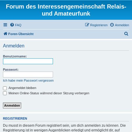
Forum des Interessengemeinschaft Relais-
und Amateurfunk
FAQ
Registrieren
Anmelden
S
Foren-Übersicht
u
Anmelden
c
h
Benutzername:
e
Passwort:
Ich habe mein Passwort vergessen
Angemeldet bleiben
Meinen Online-Status während dieser Sitzung verbergen
REGISTRIEREN
Du musst in diesem Forum registriert sein, um dich anmelden zu können. Die
Registrierung ist in wenigen Augenblicken erledigt und ermöglicht dir, auf