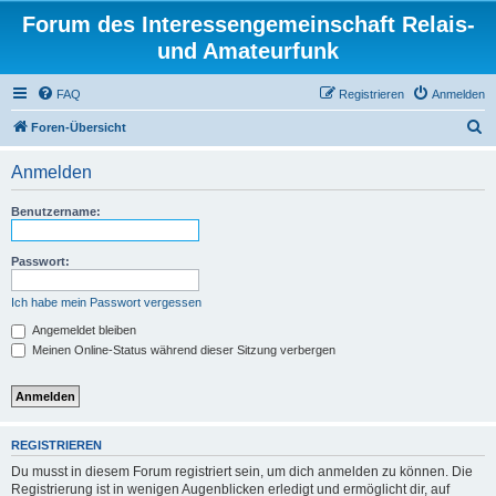
Forum des Interessengemeinschaft Relais-
und Amateurfunk
FAQ
Registrieren
Anmelden
S
Foren-Übersicht
u
Anmelden
c
h
Benutzername:
e
Passwort:
Ich habe mein Passwort vergessen
Angemeldet bleiben
Meinen Online-Status während dieser Sitzung verbergen
REGISTRIEREN
Du musst in diesem Forum registriert sein, um dich anmelden zu können. Die
Registrierung ist in wenigen Augenblicken erledigt und ermöglicht dir, auf