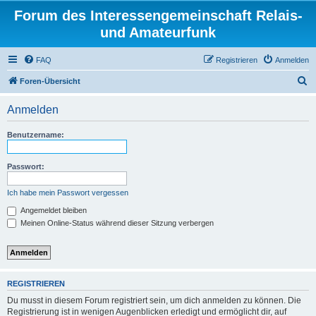
Forum des Interessengemeinschaft Relais-
und Amateurfunk
FAQ
Registrieren
Anmelden
S
Foren-Übersicht
u
Anmelden
c
h
Benutzername:
e
Passwort:
Ich habe mein Passwort vergessen
Angemeldet bleiben
Meinen Online-Status während dieser Sitzung verbergen
REGISTRIEREN
Du musst in diesem Forum registriert sein, um dich anmelden zu können. Die
Registrierung ist in wenigen Augenblicken erledigt und ermöglicht dir, auf