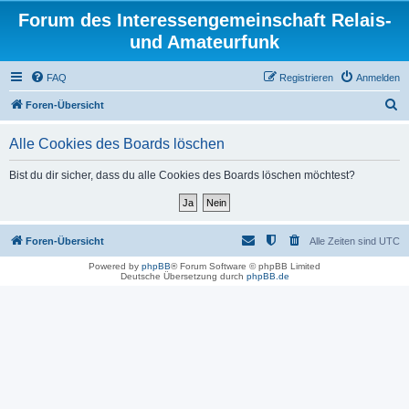
Forum des Interessengemeinschaft Relais-
und Amateurfunk
FAQ
Registrieren
Anmelden
S
Foren-Übersicht
u
Alle Cookies des Boards löschen
c
h
Bist du dir sicher, dass du alle Cookies des Boards löschen möchtest?
e
Foren-Übersicht
Alle Zeiten sind
UTC
Powered by
phpBB
® Forum Software © phpBB Limited
Deutsche Übersetzung durch
phpBB.de