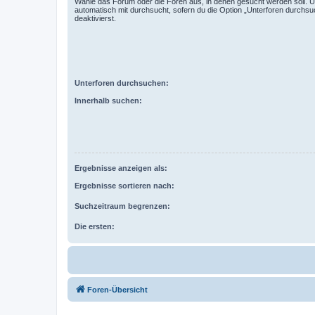
Wähle das Forum oder die Foren aus, in denen gesucht werden soll. 
automatisch mit durchsucht, sofern du die Option „Unterforen durchsu
deaktivierst.
Unterforen durchsuchen:
Innerhalb suchen:
Ergebnisse anzeigen als:
Ergebnisse sortieren nach:
Suchzeitraum begrenzen:
Die ersten:
Foren-Übersicht