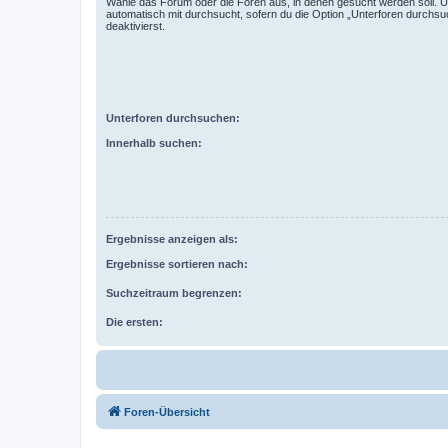
Wähle das Forum oder die Foren aus, in denen gesucht werden soll. 
automatisch mit durchsucht, sofern du die Option „Unterforen durchsu
deaktivierst.
Unterforen durchsuchen:
Innerhalb suchen:
Ergebnisse anzeigen als:
Ergebnisse sortieren nach:
Suchzeitraum begrenzen:
Die ersten:
Foren-Übersicht