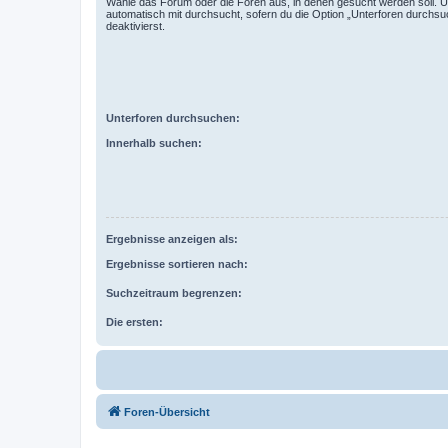
Wähle das Forum oder die Foren aus, in denen gesucht werden soll. 
automatisch mit durchsucht, sofern du die Option „Unterforen durchsu
deaktivierst.
Unterforen durchsuchen:
Innerhalb suchen:
Ergebnisse anzeigen als:
Ergebnisse sortieren nach:
Suchzeitraum begrenzen:
Die ersten:
Foren-Übersicht