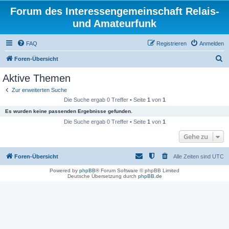
Forum des Interessengemeinschaft Relais-
und Amateurfunk
FAQ
Registrieren
Anmelden
S
Foren-Übersicht
u
Aktive Themen
c
Zur erweiterten Suche
h
Die Suche ergab 0 Treffer • Seite
1
von
1
e
Es wurden keine passenden Ergebnisse gefunden.
Die Suche ergab 0 Treffer • Seite
1
von
1
Gehe zu
Foren-Übersicht
Alle Zeiten sind
UTC
Powered by
phpBB
® Forum Software © phpBB Limited
Deutsche Übersetzung durch
phpBB.de