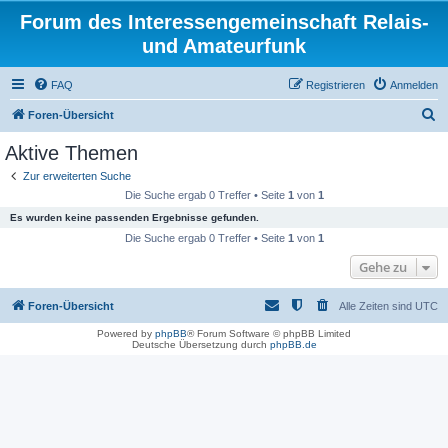
Forum des Interessengemeinschaft Relais-
und Amateurfunk
FAQ
Registrieren
Anmelden
S
Foren-Übersicht
u
Aktive Themen
c
Zur erweiterten Suche
h
Die Suche ergab 0 Treffer • Seite
1
von
1
e
Es wurden keine passenden Ergebnisse gefunden.
Die Suche ergab 0 Treffer • Seite
1
von
1
Gehe zu
Foren-Übersicht
Alle Zeiten sind
UTC
Powered by
phpBB
® Forum Software © phpBB Limited
Deutsche Übersetzung durch
phpBB.de