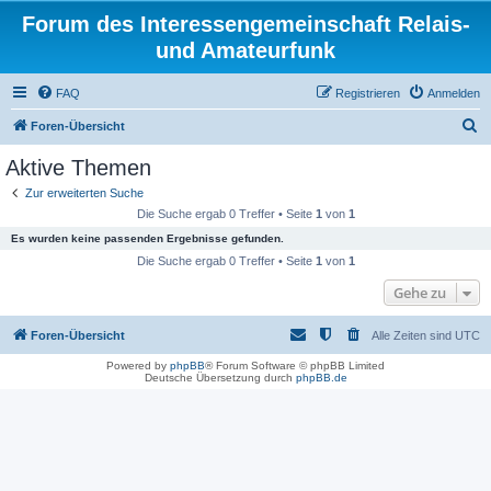
Forum des Interessengemeinschaft Relais-
und Amateurfunk
FAQ
Registrieren
Anmelden
S
Foren-Übersicht
u
Aktive Themen
c
Zur erweiterten Suche
h
Die Suche ergab 0 Treffer • Seite
1
von
1
e
Es wurden keine passenden Ergebnisse gefunden.
Die Suche ergab 0 Treffer • Seite
1
von
1
Gehe zu
Foren-Übersicht
Alle Zeiten sind
UTC
Powered by
phpBB
® Forum Software © phpBB Limited
Deutsche Übersetzung durch
phpBB.de