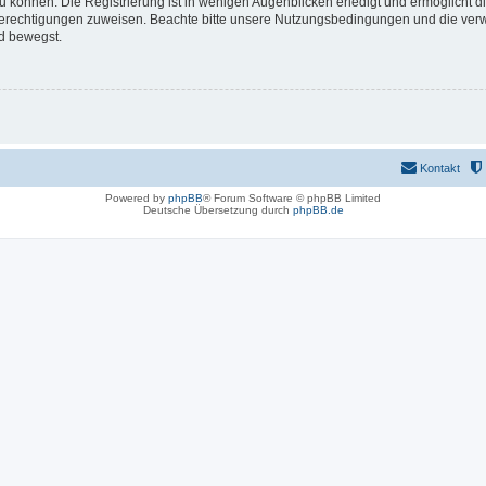
 können. Die Registrierung ist in wenigen Augenblicken erledigt und ermöglicht di
 Berechtigungen zuweisen. Beachte bitte unsere Nutzungsbedingungen und die verwa
d bewegst.
Kontakt
Powered by
phpBB
® Forum Software © phpBB Limited
Deutsche Übersetzung durch
phpBB.de