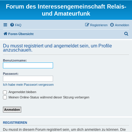
Forum des Interessengemeinschaft Relais-
und Amateurfunk
FAQ
Registrieren
Anmelden
S
Foren-Übersicht
u
Du musst registriert und angemeldet sein, um Profile
c
anzuschauen.
h
Benutzername:
e
Passwort:
Ich habe mein Passwort vergessen
Angemeldet bleiben
Meinen Online-Status während dieser Sitzung verbergen
REGISTRIEREN
Du musst in diesem Forum registriert sein, um dich anmelden zu können. Die