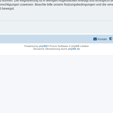
 können. Die Registrierung ist in wenigen Augenblicken erledigt und ermöglicht di
 Berechtigungen zuweisen. Beachte bitte unsere Nutzungsbedingungen und die verwa
d bewegst.
Kontakt
Powered by
phpBB
® Forum Software © phpBB Limited
Deutsche Übersetzung durch
phpBB.de