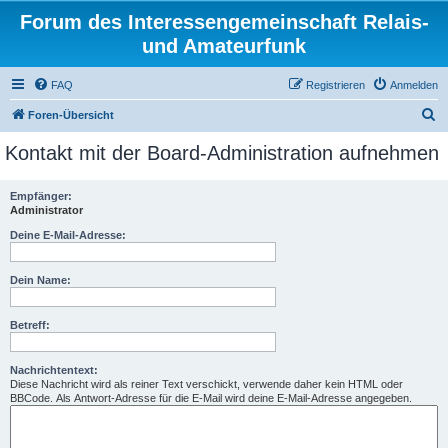
Forum des Interessengemeinschaft Relais-
und Amateurfunk
FAQ
Registrieren
Anmelden
S
Foren-Übersicht
u
Kontakt mit der Board-Administration aufnehmen
c
h
Empfänger:
Administrator
e
Deine E-Mail-Adresse:
Dein Name:
Betreff:
Nachrichtentext:
Diese Nachricht wird als reiner Text verschickt, verwende daher kein HTML oder
BBCode. Als Antwort-Adresse für die E-Mail wird deine E-Mail-Adresse angegeben.