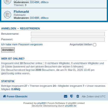
Moderatoren:
DO4BR
,
dl9bco
Themen:
3
Flohmarkt
Flohmarkt
Moderatoren:
DO4BR
,
dl9bco
ANMELDEN
•
REGISTRIEREN
Benutzername:
Passwort:
Ich habe mein Passwort vergessen
Angemeldet bleiben
WER IST ONLINE?
Insgesamt sind
18
Besucher online :: 0 sichtbare Mitglieder, 0 unsichtbare Mitglieder und
18 Gäste (basierend auf den aktiven Besuchern der letzten 5 Minuten)
Der Besucherrekord liegt bei
2599
Besuchern, die am Fr Mai 01, 2026 10:45 pm
gleichzeitig online waren.
STATISTIK
Beiträge insgesamt
27
• Themen insgesamt
24
• Mitglieder insgesamt
7
• Unser neuestes
Mitglied:
DJ8NQ
Foren-Übersicht
Alle Zeiten sind
UTC
Powered by
phpBB
® Forum Software © phpBB Limited
Deutsche Übersetzung durch
phpBB.de