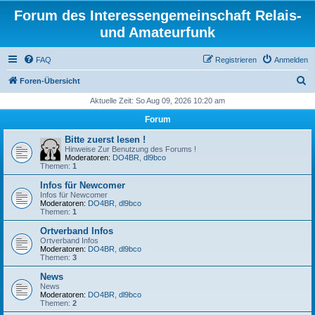
Forum des Interessengemeinschaft Relais-
und Amateurfunk
FAQ
Registrieren
Anmelden
S
Foren-Übersicht
u
Aktuelle Zeit: So Aug 09, 2026 10:20 am
c
Forum
h
Bitte zuerst lesen !
e
Hinweise Zur Benutzung des Forums !
Moderatoren:
DO4BR
,
dl9bco
Themen:
1
Infos für Newcomer
Infos für Newcomer
Moderatoren:
DO4BR
,
dl9bco
Themen:
1
Ortverband Infos
Ortverband Infos
Moderatoren:
DO4BR
,
dl9bco
Themen:
3
News
News
Moderatoren:
DO4BR
,
dl9bco
Themen:
2