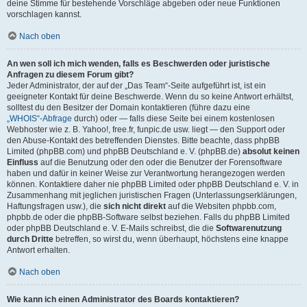
deine Stimme für bestehende Vorschläge abgeben oder neue Funktionen
vorschlagen kannst.
Nach oben
An wen soll ich mich wenden, falls es Beschwerden oder juristische
Anfragen zu diesem Forum gibt?
Jeder Administrator, der auf der „Das Team“-Seite aufgeführt ist, ist ein
geeigneter Kontakt für deine Beschwerde. Wenn du so keine Antwort erhältst,
solltest du den Besitzer der Domain kontaktieren (führe dazu eine
„WHOIS“-Abfrage
durch) oder — falls diese Seite bei einem kostenlosen
Webhoster wie z. B. Yahoo!, free.fr, funpic.de usw. liegt — den Support oder
den Abuse-Kontakt des betreffenden Dienstes. Bitte beachte, dass phpBB
Limited (phpBB.com) und phpBB Deutschland e. V. (phpBB.de)
absolut keinen
Einfluss
auf die Benutzung oder den oder die Benutzer der Forensoftware
haben und dafür in keiner Weise zur Verantwortung herangezogen werden
können. Kontaktiere daher nie phpBB Limited oder phpBB Deutschland e. V. in
Zusammenhang mit jeglichen juristischen Fragen (Unterlassungserklärungen,
Haftungsfragen usw.), die
sich nicht direkt
auf die Websiten phpbb.com,
phpbb.de oder die phpBB-Software selbst beziehen. Falls du phpBB Limited
oder phpBB Deutschland e. V. E-Mails schreibst, die die
Softwarenutzung
durch Dritte
betreffen, so wirst du, wenn überhaupt, höchstens eine knappe
Antwort erhalten.
Nach oben
Wie kann ich einen Administrator des Boards kontaktieren?