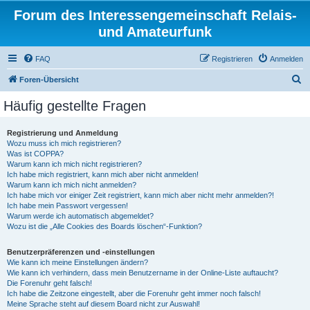
Forum des Interessengemeinschaft Relais-
und Amateurfunk
FAQ
Registrieren
Anmelden
S
Foren-Übersicht
u
Häufig gestellte Fragen
c
h
Registrierung und Anmeldung
Wozu muss ich mich registrieren?
e
Was ist COPPA?
Warum kann ich mich nicht registrieren?
Ich habe mich registriert, kann mich aber nicht anmelden!
Warum kann ich mich nicht anmelden?
Ich habe mich vor einiger Zeit registriert, kann mich aber nicht mehr anmelden?!
Ich habe mein Passwort vergessen!
Warum werde ich automatisch abgemeldet?
Wozu ist die „Alle Cookies des Boards löschen“-Funktion?
Benutzerpräferenzen und -einstellungen
Wie kann ich meine Einstellungen ändern?
Wie kann ich verhindern, dass mein Benutzername in der Online-Liste auftaucht?
Die Forenuhr geht falsch!
Ich habe die Zeitzone eingestellt, aber die Forenuhr geht immer noch falsch!
Meine Sprache steht auf diesem Board nicht zur Auswahl!