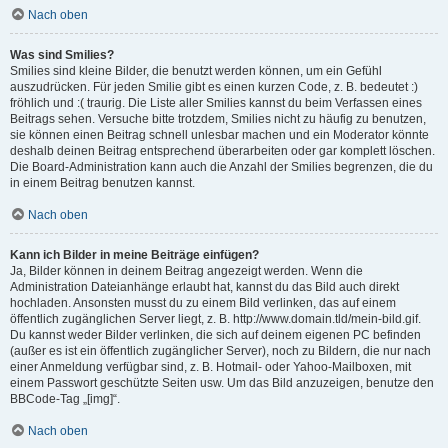
Nach oben
Was sind Smilies?
Smilies sind kleine Bilder, die benutzt werden können, um ein Gefühl
auszudrücken. Für jeden Smilie gibt es einen kurzen Code, z. B. bedeutet :)
fröhlich und :( traurig. Die Liste aller Smilies kannst du beim Verfassen eines
Beitrags sehen. Versuche bitte trotzdem, Smilies nicht zu häufig zu benutzen,
sie können einen Beitrag schnell unlesbar machen und ein Moderator könnte
deshalb deinen Beitrag entsprechend überarbeiten oder gar komplett löschen.
Die Board-Administration kann auch die Anzahl der Smilies begrenzen, die du
in einem Beitrag benutzen kannst.
Nach oben
Kann ich Bilder in meine Beiträge einfügen?
Ja, Bilder können in deinem Beitrag angezeigt werden. Wenn die
Administration Dateianhänge erlaubt hat, kannst du das Bild auch direkt
hochladen. Ansonsten musst du zu einem Bild verlinken, das auf einem
öffentlich zugänglichen Server liegt, z. B. http://www.domain.tld/mein-bild.gif.
Du kannst weder Bilder verlinken, die sich auf deinem eigenen PC befinden
(außer es ist ein öffentlich zugänglicher Server), noch zu Bildern, die nur nach
einer Anmeldung verfügbar sind, z. B. Hotmail- oder Yahoo-Mailboxen, mit
einem Passwort geschützte Seiten usw. Um das Bild anzuzeigen, benutze den
BBCode-Tag „[img]“.
Nach oben