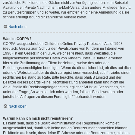
zusätzliche Funktionen, die Gästen nicht zur Verfügung stehen: zum Beispiel
Avatarbilder, Private Nachrichten, E-Mail-Versand an andere Mitglieder, Beitritt
zu Benutzergruppen und so weiter. Wir empfehlen dir eine Anmeldung, da sie
schnell erledigt ist und dir zahlreiche Vorteile bietet.
Nach oben
Was ist COPPA?
COPPA, ausgeschrieben Children’s Online Privacy Protection Act of 1998
(deutsch: Gesetz zum Schutz der Privatsphäre von Kindern im Internet von
1998) ist ein Gesetz in den USA, welches festlegt, dass Websites, die
möglicherweise persönliche Daten von Kindern unter 13 Jahren erheben,
hierzu die Zustimmung der Eltern beziehungsweise des oder der
Erziehungsberechtigten benötigen. Wenn du dir unsicher bist, ob dies auf dich
oder die Website, auf der du dich zu registrieren versuchst, zutrifft, ziehe einen
rechtlichen Beistand zu Rate. Bitte beachte, dass phpBB Limited und der
Besitzer dieses Boards keine Rechtsberatung anbieten kann und nicht die
Anlaufstelle für Rechtsangelegenheiten jeglicher Art ist; außer solchen, die
unter der Frage „An wen soll ich mich wenden, falls es Beschwerden oder
juristische Anfragen zu diesem Forum gibt?“ behandelt werden.
Nach oben
Warum kann ich mich nicht registrieren?
Es kann sein, dass die Board-Administration die Registrierung komplett
ausgeschaltet hat, damit sich keine neuen Benutzer mehr anmelden können.
Es könnte auch sein, dass deine IP-Adresse oder der Benutzername, mit dem