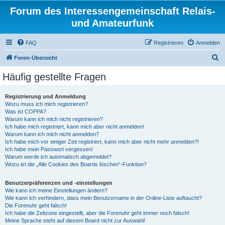
Forum des Interessengemeinschaft Relais-
und Amateurfunk
FAQ
Registrieren
Anmelden
S
Foren-Übersicht
u
Häufig gestellte Fragen
c
h
Registrierung und Anmeldung
Wozu muss ich mich registrieren?
e
Was ist COPPA?
Warum kann ich mich nicht registrieren?
Ich habe mich registriert, kann mich aber nicht anmelden!
Warum kann ich mich nicht anmelden?
Ich habe mich vor einiger Zeit registriert, kann mich aber nicht mehr anmelden?!
Ich habe mein Passwort vergessen!
Warum werde ich automatisch abgemeldet?
Wozu ist die „Alle Cookies des Boards löschen“-Funktion?
Benutzerpräferenzen und -einstellungen
Wie kann ich meine Einstellungen ändern?
Wie kann ich verhindern, dass mein Benutzername in der Online-Liste auftaucht?
Die Forenuhr geht falsch!
Ich habe die Zeitzone eingestellt, aber die Forenuhr geht immer noch falsch!
Meine Sprache steht auf diesem Board nicht zur Auswahl!