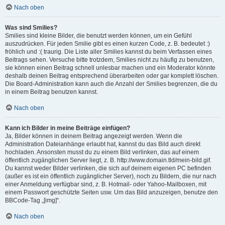
Nach oben
Was sind Smilies?
Smilies sind kleine Bilder, die benutzt werden können, um ein Gefühl
auszudrücken. Für jeden Smilie gibt es einen kurzen Code, z. B. bedeutet :)
fröhlich und :( traurig. Die Liste aller Smilies kannst du beim Verfassen eines
Beitrags sehen. Versuche bitte trotzdem, Smilies nicht zu häufig zu benutzen,
sie können einen Beitrag schnell unlesbar machen und ein Moderator könnte
deshalb deinen Beitrag entsprechend überarbeiten oder gar komplett löschen.
Die Board-Administration kann auch die Anzahl der Smilies begrenzen, die du
in einem Beitrag benutzen kannst.
Nach oben
Kann ich Bilder in meine Beiträge einfügen?
Ja, Bilder können in deinem Beitrag angezeigt werden. Wenn die
Administration Dateianhänge erlaubt hat, kannst du das Bild auch direkt
hochladen. Ansonsten musst du zu einem Bild verlinken, das auf einem
öffentlich zugänglichen Server liegt, z. B. http://www.domain.tld/mein-bild.gif.
Du kannst weder Bilder verlinken, die sich auf deinem eigenen PC befinden
(außer es ist ein öffentlich zugänglicher Server), noch zu Bildern, die nur nach
einer Anmeldung verfügbar sind, z. B. Hotmail- oder Yahoo-Mailboxen, mit
einem Passwort geschützte Seiten usw. Um das Bild anzuzeigen, benutze den
BBCode-Tag „[img]“.
Nach oben