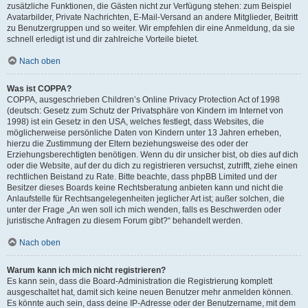
zusätzliche Funktionen, die Gästen nicht zur Verfügung stehen: zum Beispiel
Avatarbilder, Private Nachrichten, E-Mail-Versand an andere Mitglieder, Beitritt
zu Benutzergruppen und so weiter. Wir empfehlen dir eine Anmeldung, da sie
schnell erledigt ist und dir zahlreiche Vorteile bietet.
Nach oben
Was ist COPPA?
COPPA, ausgeschrieben Children’s Online Privacy Protection Act of 1998
(deutsch: Gesetz zum Schutz der Privatsphäre von Kindern im Internet von
1998) ist ein Gesetz in den USA, welches festlegt, dass Websites, die
möglicherweise persönliche Daten von Kindern unter 13 Jahren erheben,
hierzu die Zustimmung der Eltern beziehungsweise des oder der
Erziehungsberechtigten benötigen. Wenn du dir unsicher bist, ob dies auf dich
oder die Website, auf der du dich zu registrieren versuchst, zutrifft, ziehe einen
rechtlichen Beistand zu Rate. Bitte beachte, dass phpBB Limited und der
Besitzer dieses Boards keine Rechtsberatung anbieten kann und nicht die
Anlaufstelle für Rechtsangelegenheiten jeglicher Art ist; außer solchen, die
unter der Frage „An wen soll ich mich wenden, falls es Beschwerden oder
juristische Anfragen zu diesem Forum gibt?“ behandelt werden.
Nach oben
Warum kann ich mich nicht registrieren?
Es kann sein, dass die Board-Administration die Registrierung komplett
ausgeschaltet hat, damit sich keine neuen Benutzer mehr anmelden können.
Es könnte auch sein, dass deine IP-Adresse oder der Benutzername, mit dem