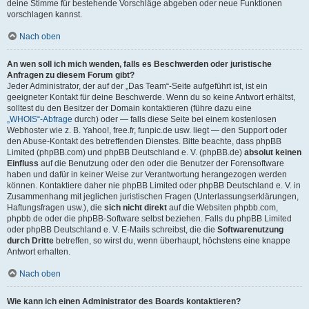
deine Stimme für bestehende Vorschläge abgeben oder neue Funktionen
vorschlagen kannst.
Nach oben
An wen soll ich mich wenden, falls es Beschwerden oder juristische
Anfragen zu diesem Forum gibt?
Jeder Administrator, der auf der „Das Team“-Seite aufgeführt ist, ist ein
geeigneter Kontakt für deine Beschwerde. Wenn du so keine Antwort erhältst,
solltest du den Besitzer der Domain kontaktieren (führe dazu eine
„WHOIS“-Abfrage
durch) oder — falls diese Seite bei einem kostenlosen
Webhoster wie z. B. Yahoo!, free.fr, funpic.de usw. liegt — den Support oder
den Abuse-Kontakt des betreffenden Dienstes. Bitte beachte, dass phpBB
Limited (phpBB.com) und phpBB Deutschland e. V. (phpBB.de)
absolut keinen
Einfluss
auf die Benutzung oder den oder die Benutzer der Forensoftware
haben und dafür in keiner Weise zur Verantwortung herangezogen werden
können. Kontaktiere daher nie phpBB Limited oder phpBB Deutschland e. V. in
Zusammenhang mit jeglichen juristischen Fragen (Unterlassungserklärungen,
Haftungsfragen usw.), die
sich nicht direkt
auf die Websiten phpbb.com,
phpbb.de oder die phpBB-Software selbst beziehen. Falls du phpBB Limited
oder phpBB Deutschland e. V. E-Mails schreibst, die die
Softwarenutzung
durch Dritte
betreffen, so wirst du, wenn überhaupt, höchstens eine knappe
Antwort erhalten.
Nach oben
Wie kann ich einen Administrator des Boards kontaktieren?