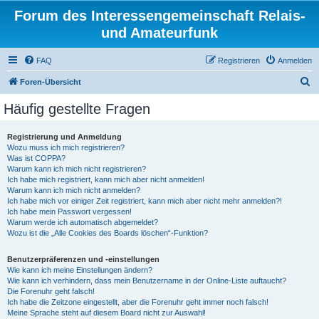
Forum des Interessengemeinschaft Relais-
und Amateurfunk
FAQ
Registrieren
Anmelden
S
Foren-Übersicht
u
Häufig gestellte Fragen
c
h
Registrierung und Anmeldung
Wozu muss ich mich registrieren?
e
Was ist COPPA?
Warum kann ich mich nicht registrieren?
Ich habe mich registriert, kann mich aber nicht anmelden!
Warum kann ich mich nicht anmelden?
Ich habe mich vor einiger Zeit registriert, kann mich aber nicht mehr anmelden?!
Ich habe mein Passwort vergessen!
Warum werde ich automatisch abgemeldet?
Wozu ist die „Alle Cookies des Boards löschen“-Funktion?
Benutzerpräferenzen und -einstellungen
Wie kann ich meine Einstellungen ändern?
Wie kann ich verhindern, dass mein Benutzername in der Online-Liste auftaucht?
Die Forenuhr geht falsch!
Ich habe die Zeitzone eingestellt, aber die Forenuhr geht immer noch falsch!
Meine Sprache steht auf diesem Board nicht zur Auswahl!