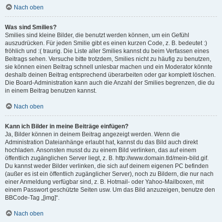
Nach oben
Was sind Smilies?
Smilies sind kleine Bilder, die benutzt werden können, um ein Gefühl
auszudrücken. Für jeden Smilie gibt es einen kurzen Code, z. B. bedeutet :)
fröhlich und :( traurig. Die Liste aller Smilies kannst du beim Verfassen eines
Beitrags sehen. Versuche bitte trotzdem, Smilies nicht zu häufig zu benutzen,
sie können einen Beitrag schnell unlesbar machen und ein Moderator könnte
deshalb deinen Beitrag entsprechend überarbeiten oder gar komplett löschen.
Die Board-Administration kann auch die Anzahl der Smilies begrenzen, die du
in einem Beitrag benutzen kannst.
Nach oben
Kann ich Bilder in meine Beiträge einfügen?
Ja, Bilder können in deinem Beitrag angezeigt werden. Wenn die
Administration Dateianhänge erlaubt hat, kannst du das Bild auch direkt
hochladen. Ansonsten musst du zu einem Bild verlinken, das auf einem
öffentlich zugänglichen Server liegt, z. B. http://www.domain.tld/mein-bild.gif.
Du kannst weder Bilder verlinken, die sich auf deinem eigenen PC befinden
(außer es ist ein öffentlich zugänglicher Server), noch zu Bildern, die nur nach
einer Anmeldung verfügbar sind, z. B. Hotmail- oder Yahoo-Mailboxen, mit
einem Passwort geschützte Seiten usw. Um das Bild anzuzeigen, benutze den
BBCode-Tag „[img]“.
Nach oben