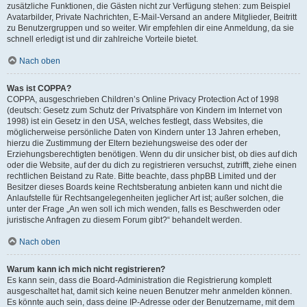
zusätzliche Funktionen, die Gästen nicht zur Verfügung stehen: zum Beispiel
Avatarbilder, Private Nachrichten, E-Mail-Versand an andere Mitglieder, Beitritt
zu Benutzergruppen und so weiter. Wir empfehlen dir eine Anmeldung, da sie
schnell erledigt ist und dir zahlreiche Vorteile bietet.
Nach oben
Was ist COPPA?
COPPA, ausgeschrieben Children’s Online Privacy Protection Act of 1998
(deutsch: Gesetz zum Schutz der Privatsphäre von Kindern im Internet von
1998) ist ein Gesetz in den USA, welches festlegt, dass Websites, die
möglicherweise persönliche Daten von Kindern unter 13 Jahren erheben,
hierzu die Zustimmung der Eltern beziehungsweise des oder der
Erziehungsberechtigten benötigen. Wenn du dir unsicher bist, ob dies auf dich
oder die Website, auf der du dich zu registrieren versuchst, zutrifft, ziehe einen
rechtlichen Beistand zu Rate. Bitte beachte, dass phpBB Limited und der
Besitzer dieses Boards keine Rechtsberatung anbieten kann und nicht die
Anlaufstelle für Rechtsangelegenheiten jeglicher Art ist; außer solchen, die
unter der Frage „An wen soll ich mich wenden, falls es Beschwerden oder
juristische Anfragen zu diesem Forum gibt?“ behandelt werden.
Nach oben
Warum kann ich mich nicht registrieren?
Es kann sein, dass die Board-Administration die Registrierung komplett
ausgeschaltet hat, damit sich keine neuen Benutzer mehr anmelden können.
Es könnte auch sein, dass deine IP-Adresse oder der Benutzername, mit dem