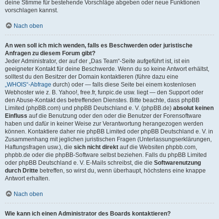
deine Stimme für bestehende Vorschläge abgeben oder neue Funktionen
vorschlagen kannst.
Nach oben
An wen soll ich mich wenden, falls es Beschwerden oder juristische
Anfragen zu diesem Forum gibt?
Jeder Administrator, der auf der „Das Team“-Seite aufgeführt ist, ist ein
geeigneter Kontakt für deine Beschwerde. Wenn du so keine Antwort erhältst,
solltest du den Besitzer der Domain kontaktieren (führe dazu eine
„WHOIS“-Abfrage
durch) oder — falls diese Seite bei einem kostenlosen
Webhoster wie z. B. Yahoo!, free.fr, funpic.de usw. liegt — den Support oder
den Abuse-Kontakt des betreffenden Dienstes. Bitte beachte, dass phpBB
Limited (phpBB.com) und phpBB Deutschland e. V. (phpBB.de)
absolut keinen
Einfluss
auf die Benutzung oder den oder die Benutzer der Forensoftware
haben und dafür in keiner Weise zur Verantwortung herangezogen werden
können. Kontaktiere daher nie phpBB Limited oder phpBB Deutschland e. V. in
Zusammenhang mit jeglichen juristischen Fragen (Unterlassungserklärungen,
Haftungsfragen usw.), die
sich nicht direkt
auf die Websiten phpbb.com,
phpbb.de oder die phpBB-Software selbst beziehen. Falls du phpBB Limited
oder phpBB Deutschland e. V. E-Mails schreibst, die die
Softwarenutzung
durch Dritte
betreffen, so wirst du, wenn überhaupt, höchstens eine knappe
Antwort erhalten.
Nach oben
Wie kann ich einen Administrator des Boards kontaktieren?