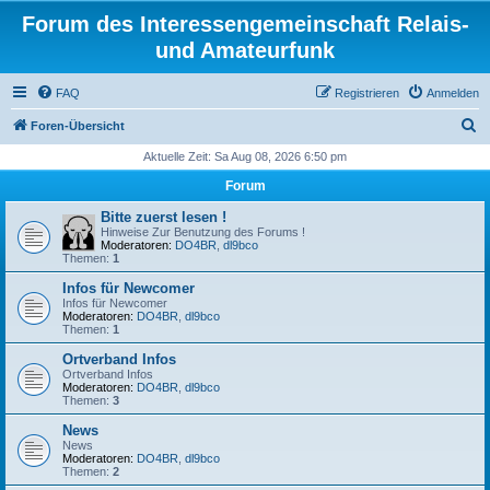
Forum des Interessengemeinschaft Relais-
und Amateurfunk
FAQ
Registrieren
Anmelden
S
Foren-Übersicht
u
Aktuelle Zeit: Sa Aug 08, 2026 6:50 pm
c
Forum
h
Bitte zuerst lesen !
e
Hinweise Zur Benutzung des Forums !
Moderatoren:
DO4BR
,
dl9bco
Themen:
1
Infos für Newcomer
Infos für Newcomer
Moderatoren:
DO4BR
,
dl9bco
Themen:
1
Ortverband Infos
Ortverband Infos
Moderatoren:
DO4BR
,
dl9bco
Themen:
3
News
News
Moderatoren:
DO4BR
,
dl9bco
Themen:
2