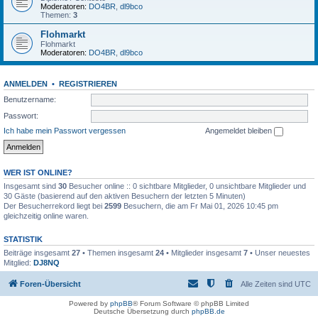
Moderatoren:
DO4BR
,
dl9bco
Themen:
3
Flohmarkt
Flohmarkt
Moderatoren:
DO4BR
,
dl9bco
ANMELDEN
•
REGISTRIEREN
Benutzername:
Passwort:
Ich habe mein Passwort vergessen
Angemeldet bleiben
WER IST ONLINE?
Insgesamt sind
30
Besucher online :: 0 sichtbare Mitglieder, 0 unsichtbare Mitglieder und
30 Gäste (basierend auf den aktiven Besuchern der letzten 5 Minuten)
Der Besucherrekord liegt bei
2599
Besuchern, die am Fr Mai 01, 2026 10:45 pm
gleichzeitig online waren.
STATISTIK
Beiträge insgesamt
27
• Themen insgesamt
24
• Mitglieder insgesamt
7
• Unser neuestes
Mitglied:
DJ8NQ
Foren-Übersicht
Alle Zeiten sind
UTC
Powered by
phpBB
® Forum Software © phpBB Limited
Deutsche Übersetzung durch
phpBB.de